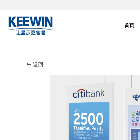
首页
返回