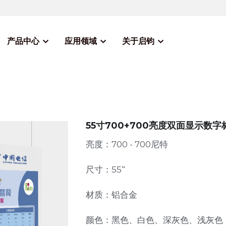
产品中心
应用领域
关于启钧
55寸700+700亮度双面显示数字
亮度：700 - 700尼特
尺寸：55“
材质：铝合金
颜色：黑色、白色、深灰色、浅灰色