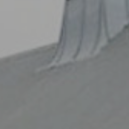
轨交-乘客信息显示屏
联系启钧
电话: 021-5404-9988
社区-政务信息显示屏
全密闭设计-IP66
热交换散热技术-IP65
液冷散热技术-IP65
风冷散热技术-IP55
智慧云监控系统
资质证书
技术问答中心