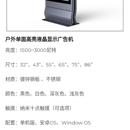
轨交-乘客信息显示屏
联系启钧
电话: 021-5404-9988
社区-政务信息显示屏
全密闭设计-IP66
热交换散热技术-IP65
户外单面高亮液晶显示广告机
亮度：1500~3000尼特
液冷散热技术-IP65
风冷散热技术-IP55
尺寸：32“、43”、55“、65”、75“、86”
智慧云监控系统
材质：镀锌钢板 、不锈钢
资质证书
颜色：黑色、白色、深灰色、浅灰色
技术问答中心
触摸：纳米十点触摸（可选项）
配置：单机版、安卓OS、Window OS