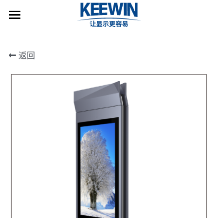
首页
返回
产品中心
应用领域
IP66户外广告机
IP65户外落地广告机
关于启钧
校园-智慧校园显示屏
IP55户外落地广告机
商场广告屏
汽车-新能源汽车充电广告桩
搜索
移动水牌-电池供电
零售-智慧零售显示屏
银行-智慧银行显示屏
简体中文
IP66乘客信息显示屏
餐饮-智慧餐饮显示屏
商业-步行街显示屏
021-5404-9988
简体中文
sales@keewin.com
IP66充电广告桩
公交-信息显示与广告屏
企业介绍
English
双面液晶显示数字标牌
体育-智慧步道互动大屏
案例赏析